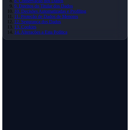
8.
Conservação dos Dados
9.
Direitos do Titular dos Dados
10.
Decisões Automatizadas e Profiling
11.
Proteção de Dados de Menores
12.
Segurança dos Dados
13.
Cookies
14.
Alterações a Esta Política
1. Controlador dos Dados
acolhimento@institutopriorit.pt
2. Encarregado de Proteção de Dados
(DPO)